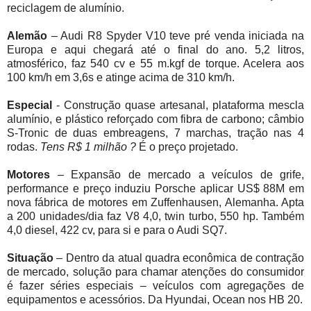
reciclagem de alumínio.
Alemão
– Audi R8 Spyder V10 teve pré venda iniciada na
Europa e aqui chegará até o final do ano. 5,2 litros,
atmosférico, faz 540 cv e 55 m.kgf de torque. Acelera aos
100 km/h em 3,6s e atinge acima de 310 km/h.
Especial
- Construção quase artesanal, plataforma mescla
alumínio, e plástico reforçado com fibra de carbono; câmbio
S-Tronic de duas embreagens, 7 marchas, tração nas 4
rodas.
Tens R$ 1 milhão ?
É o preço projetado.
Motores
– Expansão de mercado a veículos de grife,
performance e preço induziu Porsche aplicar US$ 88M em
nova fábrica de motores em Zuffenhausen, Alemanha. Apta
a 200 unidades/dia faz V8 4,0, twin turbo, 550 hp. Também
4,0 diesel, 422 cv, para si e para o Audi SQ7.
Situação
– Dentro da atual quadra econômica de contração
de mercado, solução para chamar atenções do consumidor
é fazer séries especiais – veículos com agregações de
equipamentos e acessórios. Da Hyundai, Ocean nos HB 20.