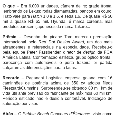
O que
– Em 6.000 unidades, câmera de ré; grade frontal
lembrando os Lexus; rodas diamantadas, bancos em couro.
Trato vale para
Hatch
1,0 e 1,6, e sedã 1,6. De quase R$ 50
mil a quase R$ 65 mil. Hyundai é marca coreana, mas
produtos parecem japoneses da marca Takaro...
Prêmio
– Desenho do picape Toro mereceu premiação
internacional pelo
Red Dot Design Award
, um dos mais
abrangentes e referenciais na especialidade. Recebeu-o
pela equipe Peter Fassbender, diretor de
design
da FCA
América Latina. Conformação estética, grupo óptico frontal,
parecença com automóveis e porta traseira bi partida
calçaram as diferenciações para a láurea.
Recorde
– Paganani Logística empresa goiana com 16
caminhões de potência acima de 350 cv adotou filtros
Fleetgard/Cummins. Surpreendeu-se obtendo 80 mil km de
vida útil ante previsão do fabricante de máximos 60 mil km.
Período esticado não é desídia confortável. Indicação de
saturação por visor.
Atrás
– O
Pebble Beach Concours d’Élegance
, visto como