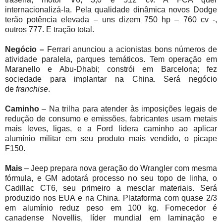
internacionalizá-la. Pela qualidade dinâmica novos Dodge
terão potência elevada – uns dizem 750 hp – 760 cv -,
outros 777. E tração total.
Negócio –
Ferrari anunciou a acionistas bons números de
atividade paralela, parques temáticos. Tem operação em
Maranello e Abu-Dhabi; constrói em Barcelona; fez
sociedade para implantar na China. Será negócio
de
franchise
.
Caminho
– Na trilha para atender às imposições legais de
redução de consumo e emissões, fabricantes usam metais
mais leves, ligas, e a Ford lidera caminho ao aplicar
alumínio militar em seu produto mais vendido, o picape
F150.
Mais
– Jeep prepara nova geração do Wrangler com mesma
fórmula, e GM adotará processo no seu topo de linha, o
Cadillac CT6, seu primeiro a mesclar materiais. Será
produzido nos EUA e na China. Plataforma com quase 2/3
em alumínio reduz peso em 100 kg. Fornecedor é
canadense Novellis, líder mundial em laminação e