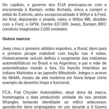
No capítulo, o governo dos EUA preocupou-se com a
encomenda à Bantam, então fechada, única a cumprir o
edital do Exército, abriu excepcionalidade à Willys e à Ford.
Ao final, depurando o projeto, valeu o Willys MB, dividido
com a Ford, o GPW. Dentre 637.000 Jeeps, Bantam BRC
construiu imaginadas 2.000 unidades.
Outros marcos
Jeep criou o primeiro utilitário esportivo, a Rural; idem para
o primeiro picape maleável com tração nas 4 rodas.
Historicamente veículo definiu o surgimento das indústrias
automobilísticas no Brasil e na Argentina; e pai e mãe de
assemelhados mundo a fora. Do francês Hotchkiss ao
indiano Mahindra e ao japonês Mitsubishi. Integra o acervo
do MoMA, museu de arte moderna em Nova Iorque como
exemplo de desenho limpo e funcional.
FCA, Fiat Chrysler Automobiles, atual dona da marca,
homenageia a data produzindo unidade do seu produto
Wrangler, tentando identidade ao mítico antecessor,
apondo-lhe itens empregados no uso durante a II Guerra