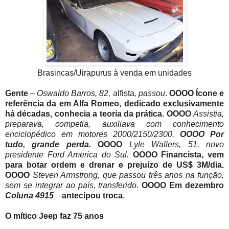
Brasincas/Uirapurus à venda em unidades
Gente
–
Oswaldo Barros, 82,
alfista
, passou
.
OOOO Ícone e
referência da em Alfa Romeo, dedicado exclusivamente
há décadas, conhecia a teoria da prática. OOOO
Assistia,
preparava, competia, auxiliava com conhecimento
enciclopédico em motores 2000/2150/2300.
OOOO Por
tudo, grande perda.
OOOO
Lyle Wallers, 51, novo
presidente Ford America do Sul.
OOOO Financista, vem
para botar ordem e drenar e prejuízo de US$ 3M/dia.
OOOO
Steven Armstrong, que passou três anos na função,
sem se integrar ao país, transferido.
OOOO Em dezembro
Coluna 4915
antecipou troca
.
O mítico Jeep faz 75 anos