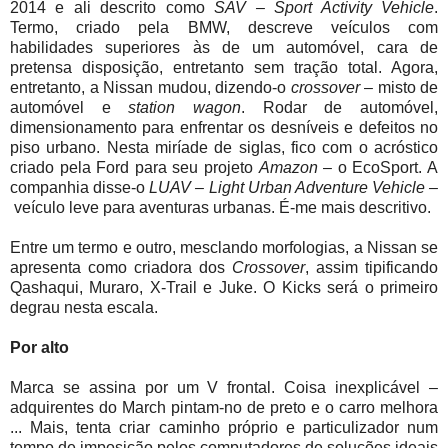
2014 e ali descrito como
SAV – Sport Activity Vehicle
.
Termo, criado pela BMW, descreve veículos com
habilidades superiores às de um automóvel, cara de
pretensa disposição, entretanto sem tração total. Agora,
entretanto, a Nissan mudou, dizendo-o
crossover
– misto de
automóvel e
station wagon
. Rodar de automóvel,
dimensionamento para enfrentar os desníveis e defeitos no
piso urbano. Nesta miríade de siglas, fico com o acróstico
criado pela Ford para seu projeto
Amazon
– o EcoSport. A
companhia disse-o
LUAV – Light Urban Adventure Vehicle –
veículo leve para aventuras urbanas. É-me mais descritivo.
Entre um termo e outro, mesclando morfologias, a Nissan se
apresenta como criadora dos
Crossover
, assim tipificando
Qashaqui, Muraro, X-Trail e Juke. O Kicks será o primeiro
degrau nesta escala.
Por alto
Marca se assina por um V frontal. Coisa inexplicável –
adquirentes do March pintam-no de preto e o carro melhora
... Mais, tenta criar caminho próprio e particulizador num
tempo de imposição pelos computadores de soluções ideais