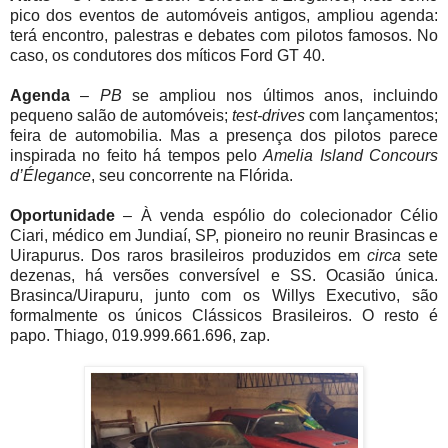
pico dos eventos de automóveis antigos, ampliou agenda:
terá encontro, palestras e debates com pilotos famosos. No
caso, os condutores dos míticos Ford GT 40.
Agenda
–
PB
se ampliou nos últimos anos, incluindo
pequeno salão de automóveis;
test-drives
com lançamentos;
feira de automobilia. Mas a presença dos pilotos parece
inspirada no feito há tempos pelo
Amelia Island Concours
d’Élegance
, seu concorrente na Flórida.
Oportunidade
– À venda espólio do colecionador Célio
Ciari, médico em Jundiaí, SP, pioneiro no reunir Brasincas e
Uirapurus. Dos raros brasileiros produzidos em
circa
sete
dezenas, há versões conversível e SS. Ocasião única.
Brasinca/Uirapuru, junto com os Willys Executivo, são
formalmente os únicos Clássicos Brasileiros. O resto é
papo. Thiago, 019.999.661.696, zap.