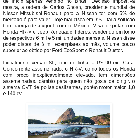
de início apenas vendido no Brasil. Decisão impositiva
mostra, a ordem de Carlos Ghosn, presidente mundial de
Nissan-Mitsubishi-Renault para a Nissan ter com 5% do
mercado é para valer. Hoje mal cisca em 3%. Daí a solução
tipo barriga-de-aluguel com o México. Visa disputar com
Honda HR-V e Jeep Renegade, líderes, vendendo em torno
de respectivos 6 mil e 5 mil unidades mensais. Nissan disse
poder dispor de 3 mil exemplares ao mês, volume pouco
superior ao obtido por Ford EcoSport e Renault Duster.
Inicialmente versão SL, topo de linha, a R$ 90 mil. Cara.
Concorrente assemelhado, o HR-V, como todos os Honda
com preço inexplicavelmente elevado, tem dimensões
assemelhadas, câmbio para quem não gosta de dirigir, o
sistema CVT de polias deslizantes, porém motor maior, 1,8
e 140 cv.