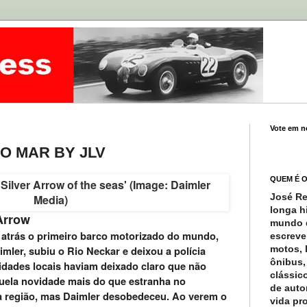
Vote em n
O MAR BY JLV
QUEM É 
José R
longa h
Arrow
mundo 
s atrás o primeiro barco motorizado do mundo,
escreve
motos, 
imler, subiu o Rio Neckar e deixou a polícia
ônibus,
ridades locais haviam deixado claro que não
clássic
uela novidade mais do que estranha no
de auto
da região, mas Daimler desobedeceu. Ao verem o
vida pro