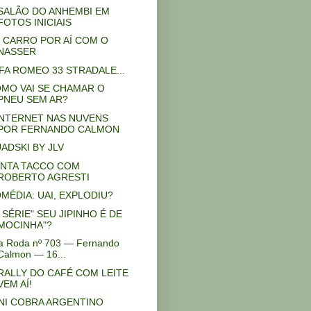
SALÃO DO ANHEMBI EM
FOTOS INICIAIS
 CARRO POR AÍ COM O
NASSER
FA ROMEO 33 STRADALE...
MO VAI SE CHAMAR O
PNEU SEM AR?
INTERNET NAS NUVENS
POR FERNANDO CALMON
ADSKI BY JLV
NTA TACCO COM
ROBERTO AGRESTI
MÉDIA: UAI, EXPLODIU?
 SÉRIE" SEU JIPINHO É DE
MOCINHA"?
ta Roda nº 703 — Fernando
Calmon — 16...
RALLY DO CAFÉ COM LEITE
VEM AÍ!
NI COBRA ARGENTINO