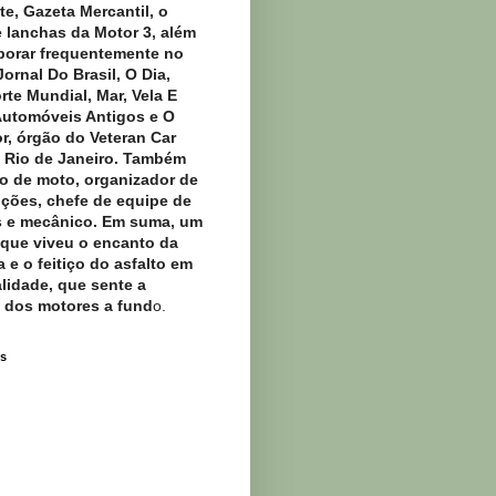
e, Gazeta Mercantil, o
e lanchas da Motor 3, além
borar frequentemente no
ornal Do Brasil, O Dia,
rte Mundial, Mar, Vela E
Automóveis Antigos e O
r, órgão do Veteran Car
 Rio de Janeiro. Também
oto de moto, organizador de
ções, chefe de equipe de
s e mecânico. Em suma, um
ue viveu o encanto da
 e o feitiço do asfalto em
alidade, que sente a
dos motores a fund
o.
s