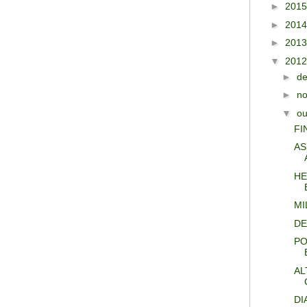
►
201
►
201
►
201
▼
201
►
d
►
n
▼
ou
FI
AS
HE
MI
DE
PO
AL
DI