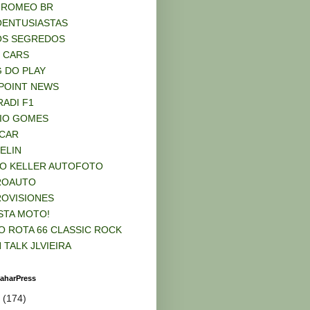
 ROMEO BR
ENTUSIASTAS
OS SEGREDOS
 CARS
 DO PLAY
POINT NEWS
ADI F1
IO GOMES
CAR
ELIN
O KELLER AUTOFOTO
ROAUTO
OVISIONES
STA MOTO!
O ROTA 66 CLASSIC ROCK
 TALK JLVIEIRA
aharPress
6
(174)