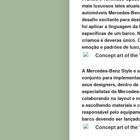
mais luxuosos iates atuai
automóveis Mercedes-Benz
desafio excitante para de
foi aplicar a linguagem d
específicas de um barco. N
criamos é deveras único. 
emoção e padrões de luxo, 
A Mercedes-Benz Style e a
conjunto para implementar
seus designers, dentro de
especialistas da Mercedes-
colaborando no layout e n
e escolhendo materiais e 
responsável pelo equipame
barco devendo ser lançad