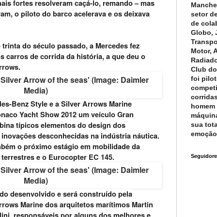
 mais fortes resolveram caçá-lo, remando – mas
Manchet
am, o piloto do barco acelerava e os deixava
setor d
de cola
Globo, J
Transpo
 trinta do século passado, a Mercedes fez
Motor, 
s carros de corrida da história, a que deu o
Radiado
rrows.
Club do
foi pil
competi
corrida
des-Benz Style e a Silver Arrows Marine
homem q
onaco Yacht Show 2012 um veículo Gran
máquina
ina típicos elementos do design dos
sua tot
emoção 
inovações desconhecidas na indústria náutica.
mbém o próximo estágio em mobilidade da
terrestres e o Eurocopter EC 145.
Seguidore
ndo desenvolvido e será construído pela
Arrows Marine dos arquitetos marítimos Martin
ni, responsáveis por alguns dos melhores e