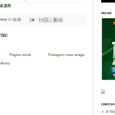
M.BR
HELIAR
Mahar
às
02:38
io:
Página inicial
Postagem mais antiga
(Atom)
LINKS DO
A TR