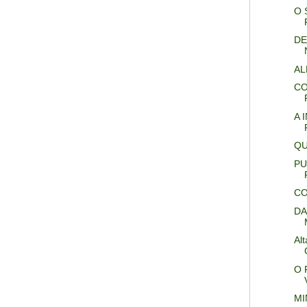
O 
DE
AL
CO
A 
QU
PU
CO
DA
Al
O 
MI