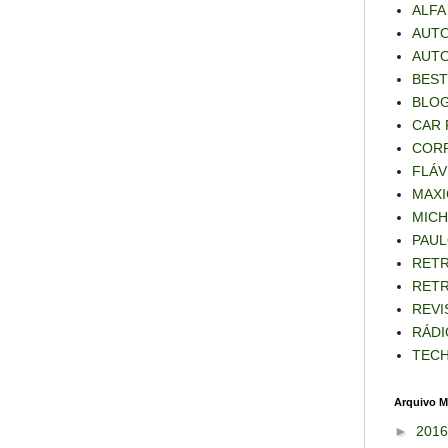
ALFA
AUTO
AUT
BEST
BLOG
CAR 
CORR
FLÁV
MAXI
MICH
PAUL
RET
RETR
REVI
RÁDI
TECH
Arquivo M
►
201