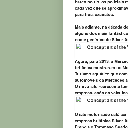
barco no rio, os policiais
cada vez que se aproximav
para trás, exaustos.
Mais adiante, na década de
alguns dos mais fantástico
nome genérico de Silver A
Agora, para 2013, a Merce
britânica mostraram no M
Turismo aquático que comb
automóveis da Mercedes a 
O novo iate representa ta
empresa, após os veículos 
O iate motorizado está se
empresa britânica Silver 
Francis e Tommaso Spadoli