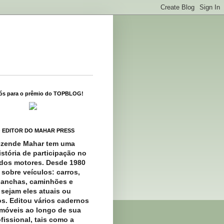
ós para o prêmio do TOPBLOG!
O EDITOR DO MAHAR PRESS
ezende Mahar tem uma
istória de participação no
dos motores. Desde 1980
 sobre veículos: carros,
lanchas, caminhões e
 sejam eles atuais ou
os. Editou vários cadernos
móveis ao longo de sua
fissional, tais como a