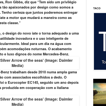
ws, Ron Gibbs, diz que “Tem sido um privilégio
is tão apaixonados por design como somos a
TACO
r. Tenho certeza que juntos poderemos entregar
iate a motor que mudará a maneira como as
sta classe.”
 o design do novo iate o torna adequado a uma
atilidade inovadora e o uso inteligente de
cularmente. Ideal para um dia na água com
ambém acomodações noturnas. O acabamento
rto e luxo dignos do nome Mercedes-Benz.
-Benz trabalham desde 2010 numa ampla gama
ão com associados escolhidos a dedo. O
foi o Eurocopter EC145, seguido um ano depois
 produzida em cooperação com a italiana