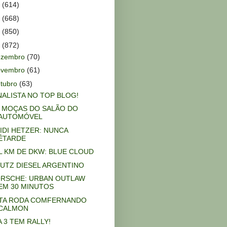
5
(614)
4
(668)
3
(850)
2
(872)
ezembro
(70)
ovembro
(61)
tubro
(63)
NALISTA NO TOP BLOG!
 MOÇAS DO SALÃO DO
AUTOMÓVEL
IDI HETZER: NUNCA
ÉTARDE
L KM DE DKW: BLUE CLOUD
UTZ DIESEL ARGENTINO
RSCHE: URBAN OUTLAW
EM 30 MINUTOS
TA RODA COMFERNANDO
CALMON
A 3 TEM RALLY!